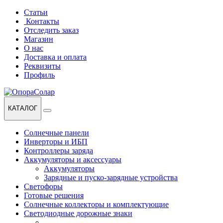
Перейти
Перейти
Статьи
к
к
Контакты
навигации
содержанию
Отследить заказ
Магазин
О нас
Доставка и оплата
Реквизиты
Профиль
КАТАЛОГ
Солнечные панели
Инверторы и ИБП
Контроллеры заряда
Аккумуляторы и аксессуары
Аккумуляторы
Зарядные и пуско-зарядные устройства
Светофоры
Готовые решения
Солнечные коллекторы и комплектующие
Светодиодные дорожные знаки