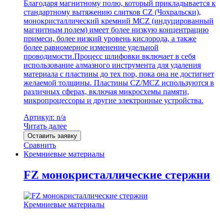
Благодаря магнитному полю, который прикладывается к
стандартному вытяжению слитков CZ (Чохральски),
монокристаллический кремний MCZ (индуцированный
магнитным полем) имеет более низкую концентрацию
примеси, более низкий уровень кислорода, а также
более равномерное изменение удельной
проводимости.Процесс шлифовки включает в себя
использование алмазного инструмента для удаления
материала с пластины до тех пор, пока она не достигнет
желаемой толщины. Пластины CZ/MCZ используются в
различных сферах, включая микросхемы памяти,
микропроцессоры и другие электронные устройства.
Артикул: n/a
Читать далее
Оставить заявку
Сравнить
Кремниевые материалы
FZ монокристаллические стержни
Кремниевые материалы