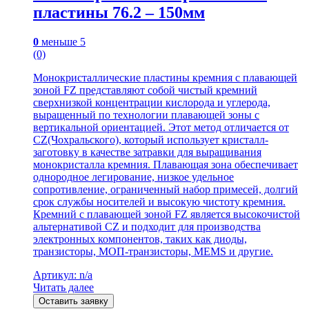
пластины 76.2 – 150мм
0
меньше 5
(0)
Монокристаллические пластины кремния с плавающей
зоной FZ представляют собой чистый кремний
сверхнизкой концентрации кислорода и углерода,
выращенный по технологии плавающей зоны с
вертикальной ориентацией. Этот метод отличается от
CZ(Чохральского), который использует кристалл-
заготовку в качестве затравки для выращивания
монокристалла кремния. Плавающая зона обеспечивает
однородное легирование, низкое удельное
сопротивление, ограниченный набор примесей, долгий
срок службы носителей и высокую чистоту кремния.
Кремний с плавающей зоной FZ является высокочистой
альтернативой CZ и подходит для производства
электронных компонентов, таких как диоды,
транзисторы, МОП-транзисторы, MEMS и другие.
Артикул: n/a
Читать далее
Оставить заявку