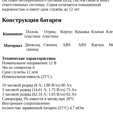
системах бесперебойного питания ЦОД, систем связи и иных
ответственных системах. Серия отличается повышенной
надежностью и имеет срок службы до 12 лет
Конструкция батареи
Полож.
Отриц.
Корпус
Крышка
Клапан
Кл
Компонент
пластина
пластина
Диоксид
Свинец
ABS
ABS
Каучук
М
Материал
свинца
Технические характеристики
Номинальное напряжение 12 В
Число элементов 6
Срок службы 12 лет
Номинальная емкость (25°С)
10 часовой разряд (8 А; 1.80 В/эл) 80 Ач
5 часовой разряд (14.61 А; 1.75 В/эл) 73 Ач
1 часовой разряд (62.16 А; 1.65 В/эл) 62 Ач
Саморазряд 3% емкости в месяц при 20°С
Внутреннее сопротивление
полностью заряженной батареи (25°С) 4.7 мОм