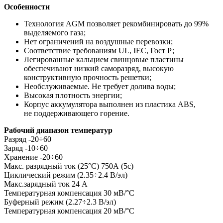
Особенности
Технология AGM позволяет рекомбинировать до 99%
выделяемого газа;
Нет ограничений на воздушные перевозки;
Соответствие требованиям UL, IEC, Гост Р;
Легированные кальцием свинцовые пластины
обеспечивают низкий саморазряд, высокую
конструктивную прочность решетки;
Необслуживаемые. Не требует долива воды;
Высокая плотность энергии;
Корпус аккумулятора выполнен из пластика ABS,
не поддерживающего горение.
Рабочий диапазон температур
Разряд -20÷60
Заряд -10÷60
Хранение -20÷60
Макс. разрядный ток (25°С) 750А (5с)
Циклический режим (2.35÷2.4 В/эл)
Макс.зарядный ток 24 А
Температурная компенсация 30 мВ/°С
Буферный режим (2.27÷2.3 В/эл)
Температурная компенсация 20 мВ/°С