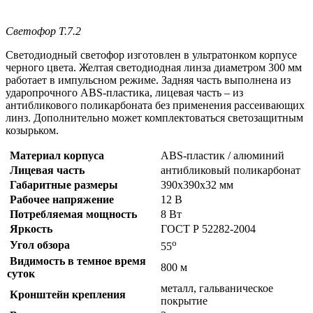
Светофор Т.7.2
Светодиодный светофор изготовлен в ультратонком корпусе
черного цвета. Желтая светодиодная линза диаметром 300 мм
работает в импульсном режиме. Задняя часть выполнена из
ударопрочного ABS-пластика, лицевая часть – из
антибликового поликарбоната без применения рассеивающих
линз. Дополнительно может комплектоваться светозащитным
козырьком.
Материал корпуса
ABS-пластик / алюминий
Лицевая часть
антибликовый поликарбонат
Габаритные размеры
390х390х32 мм
Рабочее напряжение
12 В
Потребляемая мощность
8 Вт
Яркость
ГОСТ Р 52282-2004
о
Угол обзора
55
Видимость в темное время
800 м
суток
металл, гальваническое
Кронштейн крепления
покрытие