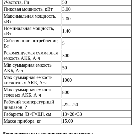
?Частота, Гц
50
Пиковая мощность, кВт
3.00
Максимальная мощность,
2.00
кВт
Номинальная мощность,
1.40
кВт
Собственное потребление,
5
Вт
Рекомендуемая суммарная
300
емкость АКБ, А·ч
Min суммарная емкость
50
АКБ, А·ч
Max суммарная емкость
1000
кислотных АКБ, А·ч
Max суммарная емкость
800
гелевых АКБ, А·ч
Рабочий температурный
-25…50
диапазон, ?
Габариты [В×Г×Ш], см
13×28×33
Масса прибора, кг
15.00
Дополнительные технические параметры