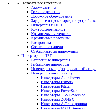
Показать все категории
Аккумуляторы
Готовые решения
Дорожное оборудование
Зарядные и пуско-зарядные устройства
Инверторы и ИБП
Контроллеры заряда
Кремниевые материалы
Кремниевые пластины
Распродажа
Солнечные панели
Стабилизаторы напряжения
Инверторы и ИБП
Батарейные инверторы
Гибридные инверторы
Инверторы модифицированный синус
Инверторы чистый синус
Инверторы AcmePower
Инверторы Exmork
Инверторы Pitatel
Инверторы PowerStar
Инверторы TBS Powersine
Инверторы ZONBO
Инверторы А-Электроника
Инверторы МАП-Энергия