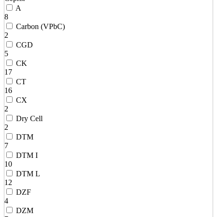
A
8
Carbon (VPbC)
2
CGD
5
CK
17
CT
16
CX
2
Dry Cell
2
DTM
7
DTM I
10
DTM L
12
DZF
4
DZM