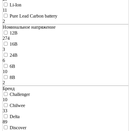
Li-Ion
11
Pure Lead Carbon battery
2
Номинальное напряжение
12В
274
16В
3
24В
6
6В
10
8В
2
Бренд
Challenger
10
Chilwee
33
Delta
89
Discover