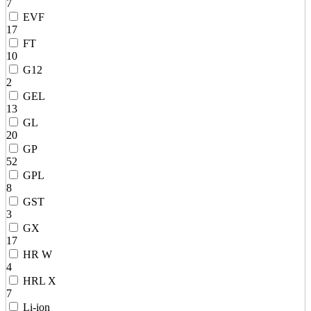
7
EVF
17
FT
10
G12
2
GEL
13
GL
20
GP
52
GPL
8
GST
3
GX
17
HR W
4
HRL X
7
Li-ion