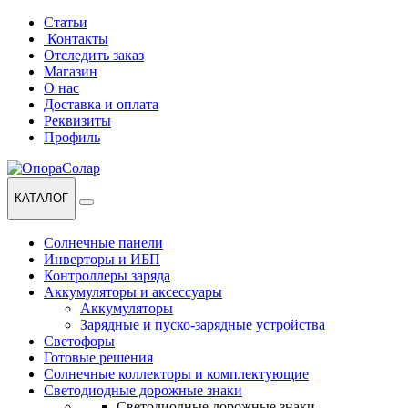
Перейти
Перейти
Статьи
к
к
Контакты
навигации
содержанию
Отследить заказ
Магазин
О нас
Доставка и оплата
Реквизиты
Профиль
КАТАЛОГ
Солнечные панели
Инверторы и ИБП
Контроллеры заряда
Аккумуляторы и аксессуары
Аккумуляторы
Зарядные и пуско-зарядные устройства
Светофоры
Готовые решения
Солнечные коллекторы и комплектующие
Светодиодные дорожные знаки
Светодиодные дорожные знаки