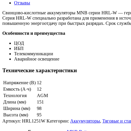
Отзывы
Свинцово-кислотные аккумуляторы MNB серии HRL-W — герме
Серия HRL-W специально разработана для применения в исто
повышенную энергоотдачу при быстрых разрядах. Срок службы:
Особенности и преимущества
ЦОД
ИБП
Телекоммуникации
Аварийное освещение
Технические характеристики
Напряжение (В)
12
Емкость (А·ч)
12
Технология
AGM
Длина (мм)
151
Ширина (мм)
98
Высота (мм)
95
Артикул:
HRL1251W
Категории:
Аккумуляторы
,
Тяговые и ст