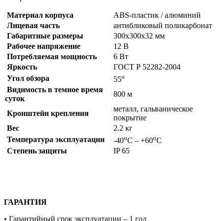
Материал корпуса
ABS-пластик / алюминий
Лицевая часть
антибликовый поликарбонат
Габаритные размеры
300х300х32 мм
Рабочее напряжение
12 В
Потребляемая мощность
6 Вт
Яркость
ГОСТ Р 52282-2004
о
Угол обзора
55
Видимость в темное время
800 м
суток
металл, гальваническое
Кронштейн крепления
покрытие
Вес
2.2 кг
о
о
Температура эксплуатации
-40
С – +60
С
Степень защиты
IP 65
ГАРАНТИЯ
• Гарантийный срок эксплуатации – 1 год