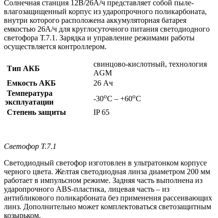
Солнечная станция 12В/26А/ч представляет собой пыле-
влагозащищенный корпус из ударопрочного поликарбоната,
внутри которого расположена аккумуляторная батарея
емкостью 26А/ч для круглосуточного питания светодиодного
светофора Т.7.1. Зарядка и управление режимами работы
осуществляется контроллером.
свинцово-кислотный, технология
Тип АКБ
AGM
Емкость АКБ
26 Ач
Температура
о
о
-30
С – +60
С
эксплуатации
Степень защиты
IP 65
Светофор Т.7.1
Светодиодный светофор изготовлен в ультратонком корпусе
черного цвета. Желтая светодиодная линза диаметром 200 мм
работает в импульсном режиме. Задняя часть выполнена из
ударопрочного ABS-пластика, лицевая часть – из
антибликового поликарбоната без применения рассеивающих
линз. Дополнительно может комплектоваться светозащитным
козырьком.