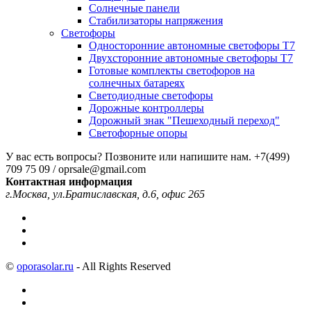
Солнечные панели
Стабилизаторы напряжения
Светофоры
Односторонние автономные светофоры Т7
Двухсторонние автономные светофоры Т7
Готовые комплекты светофоров на
солнечных батареях
Светодиодные светофоры
Дорожные контроллеры
Дорожный знак "Пешеходный переход"
Светофорные опоры
У вас есть вопросы? Позвоните или напишите нам.
+7(499)
709 75 09 / oprsale@gmail.com
Контактная информация
г.Москва, ул.Братиславская, д.6, офис 265
©
oporasolar.ru
- All Rights Reserved