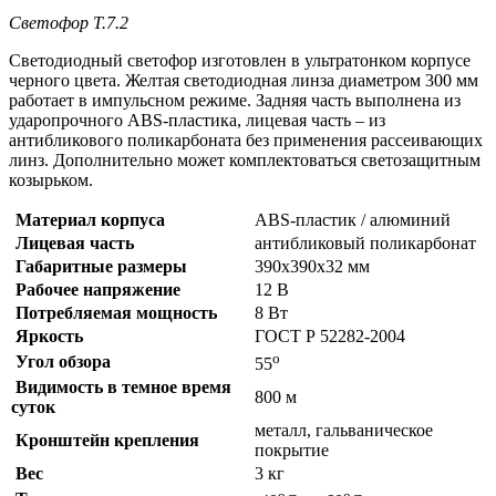
Светофор Т.7.2
Светодиодный светофор изготовлен в ультратонком корпусе
черного цвета. Желтая светодиодная линза диаметром 300 мм
работает в импульсном режиме. Задняя часть выполнена из
ударопрочного ABS-пластика, лицевая часть – из
антибликового поликарбоната без применения рассеивающих
линз. Дополнительно может комплектоваться светозащитным
козырьком.
Материал корпуса
ABS-пластик / алюминий
Лицевая часть
антибликовый поликарбонат
Габаритные размеры
390х390х32 мм
Рабочее напряжение
12 В
Потребляемая мощность
8 Вт
Яркость
ГОСТ Р 52282-2004
о
Угол обзора
55
Видимость в темное время
800 м
суток
металл, гальваническое
Кронштейн крепления
покрытие
Вес
3 кг
о
о