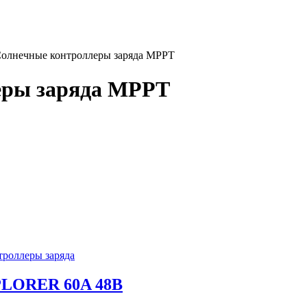
Солнечные контроллеры заряда MPPT
еры заряда MPPT
роллеры заряда
PLORER 60A 48В