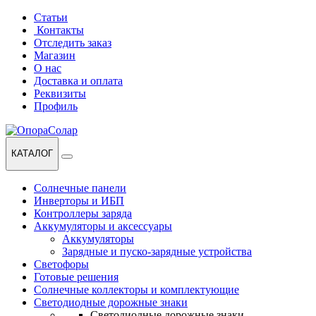
Перейти
Перейти
Статьи
к
к
Контакты
навигации
содержанию
Отследить заказ
Магазин
О нас
Доставка и оплата
Реквизиты
Профиль
КАТАЛОГ
Солнечные панели
Инверторы и ИБП
Контроллеры заряда
Аккумуляторы и аксессуары
Аккумуляторы
Зарядные и пуско-зарядные устройства
Светофоры
Готовые решения
Солнечные коллекторы и комплектующие
Светодиодные дорожные знаки
Светодиодные дорожные знаки