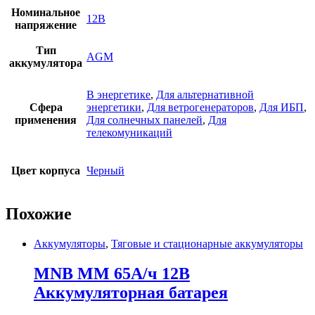
Номинальное
12В
напряжение
Тип
AGM
аккумулятора
В энергетике
,
Для альтернативной
Сфера
энергетики
,
Для ветрогенераторов
,
Для ИБП
,
применения
Для солнечных панелей
,
Для
телекомуникаций
Цвет корпуса
Черный
Похожие
Аккумуляторы
,
Тяговые и стационарные аккумуляторы
MNB MM 65А/ч 12В
Аккумуляторная батарея