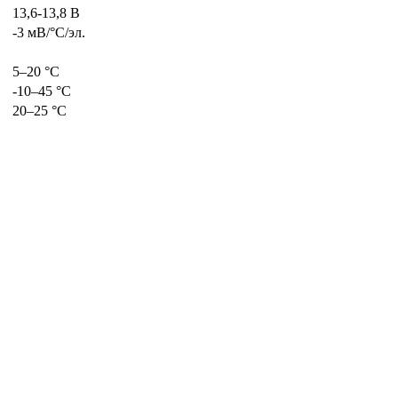
13,6-13,8 В
-3 мВ/°С/эл.
5–20 °С
-10–45 °С
20–25 °С