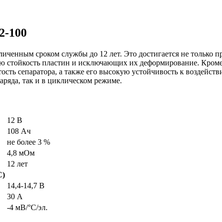
2-100
еличенным сроком службы до 12 лет. Это достигается не только
стойкость пластин и исключающих их деформирование. Кроме 
ость сепаратора, а также его высокую устойчивость к воздейст
аряда, так и в циклическом режиме.
12 В
108 Ач
не более 3 %
4,8 мОм
12 лет
С)
14,4-14,7 В
30 А
-4 мВ/°С/эл.