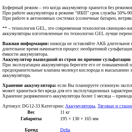
Буферный режим – это когда аккумулятор хранится без режимо
При работе аккумулятора в режиме “ИБП” срок службы 50%-90%
При работе в автономных системах (солнечные батареи, ветря
** – технология GEL, это современная технология свинцово-ки
аккумуляторы изготовленные по технологии GEL лучше перено
Важная информация:
никогда не оставляйте АКБ длительное
длительное время начинается процесс необратимой сульфатац
ёмкости аккумулятора.
Аккумулятор вышедший из строя по причине сульфатации п
При эксплуатации аккумулятора берегите его от повышенной о
предохранительные клапана молекул кислорода и высыханию э
аккумулятора.
Хранение аккумулятора:
если Вы планируете сезонную эксплу
может храниться без вреда для его эксплутационных характери
Хранение разряженного аккумулятора более 1 месяца – приводи
Артикул:
DG12-33
Категории:
Аккумуляторы
,
Тяговые и стаци
Вес
11 кг
Габариты
195 × 130 × 165 мм
Бренд
Delta