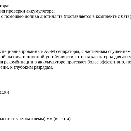
тора;
ия проверки аккумулятора;
с помощью долива дистиллята (поставляется в комплекте с батар
е специализированные AGM сепараторы, с частичным сгущением 
ой эксплуатационной устойчивости,которая характерна для акк
 рекомбинации в аккумуляторе протекает более эффективно, по
ии, к глубоким разрядам.
 С20)
высота с учетом клемм) мм (высота)