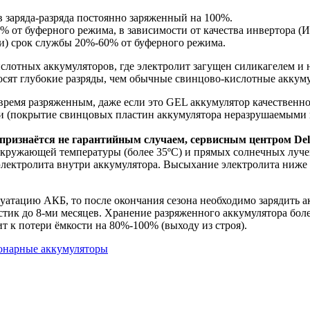
в заряда-разряда постоянно заряженный на 100%.
 от буферного режима, в зависимости от качества инвертора (И
ки) срок службы 20%-60% от буферного режима.
слотных аккумуляторов, где электролит загущен силикагелем и 
сят глубокие разряды, чем обычные свинцово-кислотные аккум
 время разряженным, даже если это GEL аккумулятор качественн
ии (покрытие свинцовых пластин аккумулятора неразрушаемыми 
ризнаётся не гарантийным случаем, сервисным центром Delt
кружающей температуры (более 35ºC) и прямых солнечных лучей
лектролита внутри аккумулятора. Высыхание электролита ниже 
атацию АКБ, то после окончания сезона необходимо зарядить акк
стик до 8-ми месяцев. Хранение разряженного аккумулятора боле
т к потери ёмкости на 80%-100% (выходу из строя).
онарные аккумуляторы