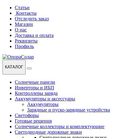
Перейти
Перейти
Статьи
к
к
Контакты
навигации
содержанию
Отследить заказ
Магазин
О нас
Доставка и оплата
Реквизиты
Профиль
КАТАЛОГ
Солнечные панели
Инверторы и ИБП
Контроллеры заряда
Аккумуляторы и аксессуары
Аккумуляторы
Зарядные и пуско-зарядные устройства
Светофоры
Готовые решения
Солнечные коллекторы и комплектующие
Светодиодные дорожные знаки
Светодиодные дорожные знаки