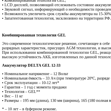
• Комбинированная технология GEL;
• LCD дисплей, позволяющий отслеживать состояние аккумуля
• Звуковой сигнал, информирующий о необходимости проведен
• Возможность увеличить срок службы аккумулятора на 15-30% 
• Запатентованная технология, эксклюзивно на территории РФ.
Комбинированная технология GEL
Это современное технологическое решение, сочетающее в себ
разрядных характеристик, присущих AGM технологии, и высок
При использовании комбинированной технологии GEL, реакция
высокую устойчивость АКБ, изготовленных по данной технолог
Аккумулятор DELTA GEL 12-33
• Номинальное напряжение – 12 Вольт
• Номинальная ёмкость – 33 Ач (при температуре 20ºС, разряде
• Срок эксплуатации – 10-12 лет*
• Гарантия – 1 год с момента продажи
• Технология – GEL**
• Вес – 11 кг
• Размеры – 195 мм (длина), 130 мм (ширина), 165 (180 полная 
* – 10 лет – в буферном режиме.