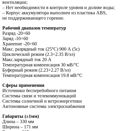
вентиляции;
– Нет необходимости в контроле уровня и доливе воды;
– Корпус аккумулятора выполнен из пластика ABS,
не поддерживающего горение.
Рабочий диапазон температур
Разряд -20÷60
Заряд -10÷60
Хранение -20÷60
Макс. разрядный ток (25°С) 900 А (5с)
Циклический режим (2.3÷2.35 В/эл)
Макс.зарядный ток 20 А
Температурная компенсация 30 мВ/°С
Буферный режим (2.23÷2.27 В/эл)
Температурная компенсация 19.8 мВ/°С
Cферы применения
Источники бесперебойного питания
Системы связи и телекоммуникаций
Системы солнечной и ветроэнергетики
Автономные системы электроснабжения
Габариты (±1мм)
Длина – 330 мм
Ширина – 171 мм