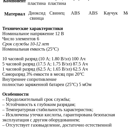
Компонент
пластина
пластина
Диоксид
Свинец
ABS
ABS
Каучук
М
Материал
свинца
Технические характеристики
Номинальное напряжение 12 В
Число элементов 6
Срок службы 10-12 лет
Номинальная емкость (25°С)
10 часовой разряд (10 А; 1.80 В/эл) 100 Ач
5 часовой разряд (17.5 А; 1.75 В/эл) 87.5 Ач
1 часовой разряд (62.5 А; 1.65 В/эл) 62.5 Ач
Саморазряд 3% емкости в месяц при 20°С
Внутреннее сопротивление
полностью заряженной батареи (25°С) 5 мОм
Особенности
– Продолжительный срок службы;
– Устойчивость к глубоким разрядам;
– Температурная стабильность характеристик;
– Исключены утечки кислоты, гарантирована безопасная
эксплуатация с другим оборудованием;
– Отсутствует газовыделение, достаточно естественной