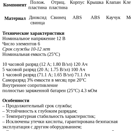
Полож.
Отриц.
Корпус
Крышка
Клапан
Кл
Компонент
пластина
пластина
Диоксид
Свинец
ABS
ABS
Каучук
М
Материал
свинца
Технические характеристики
Номинальное напряжение 12 В
Число элементов 6
Срок службы 10-12 лет
Номинальная емкость (25°С)
10 часовой разряд (12 А; 1.80 В/эл) 120 Ач
5 часовой разряд (20 А; 1.75 В/эл) 100 Ач
1 часовой разряд (71.1 А; 1.65 В/эл) 71.1 Ач
Саморазряд 3% емкости в месяц при 20°С
Внутреннее сопротивление
полностью заряженной батареи (25°С) 4.3 мОм
Особенности
– Продолжительный срок службы;
– Устойчивость к глубоким разрядам;
– Температурная стабильность характеристик;
– Исключены утечки кислоты, гарантирована безопасная
эксплуатация с другим оборудованием;