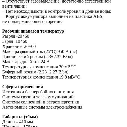
– Отсутствует газовыделение, достаточно естественной
вентиляции;
– Нет необходимости в контроле уровня и доливе воды;
– Корпус аккумулятора выполнен из пластика ABS,
не поддерживающего горение.
Рабочий диапазон температур
Разряд -20÷60
Заряд -10÷60
Хранение -20÷60
Макс. разрядный ток (25°С) 950 А (5с)
Циклический режим (2.3÷2.35 В/эл)
Макс.зарядный ток 24 А
Температурная компенсация 30 мВ/°С
Буферный режим (2.23÷2.27 В/эл)
Температурная компенсация 19.8 мВ/°С
Cферы применения
Источники бесперебойного питания
Системы связи и телекоммуникаций
Системы солнечной и ветроэнергетики
Автономные системы электроснабжения
Габариты (±1мм)
Длина – 410 мм
Ширина – 176 мм