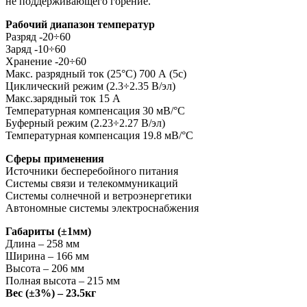
не поддерживающего горение.
Рабочий диапазон температур
Разряд -20÷60
Заряд -10÷60
Хранение -20÷60
Макс. разрядный ток (25°С) 700 А (5с)
Циклический режим (2.3÷2.35 В/эл)
Макс.зарядный ток 15 А
Температурная компенсация 30 мВ/°С
Буферный режим (2.23÷2.27 В/эл)
Температурная компенсация 19.8 мВ/°С
Cферы применения
Источники бесперебойного питания
Системы связи и телекоммуникаций
Системы солнечной и ветроэнергетики
Автономные системы электроснабжения
Габариты (±1мм)
Длина – 258 мм
Ширина – 166 мм
Высота – 206 мм
Полная высота – 215 мм
Вес (±3%) – 23.5кг