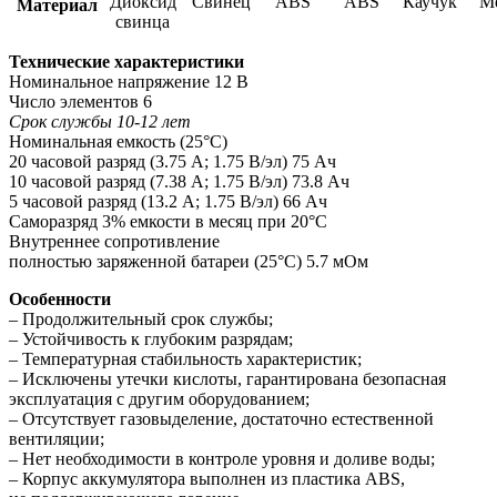
Диоксид
Свинец
ABS
ABS
Каучук
М
Материал
свинца
Технические характеристики
Номинальное напряжение 12 В
Число элементов 6
Срок службы 10-12 лет
Номинальная емкость (25°С)
20 часовой разряд (3.75 А; 1.75 В/эл) 75 Ач
10 часовой разряд (7.38 А; 1.75 В/эл) 73.8 Ач
5 часовой разряд (13.2 А; 1.75 В/эл) 66 Ач
Саморазряд 3% емкости в месяц при 20°С
Внутреннее сопротивление
полностью заряженной батареи (25°С) 5.7 мОм
Особенности
– Продолжительный срок службы;
– Устойчивость к глубоким разрядам;
– Температурная стабильность характеристик;
– Исключены утечки кислоты, гарантирована безопасная
эксплуатация с другим оборудованием;
– Отсутствует газовыделение, достаточно естественной
вентиляции;
– Нет необходимости в контроле уровня и доливе воды;
– Корпус аккумулятора выполнен из пластика ABS,