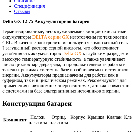
Описание
Спецификация
Отзывы
Delta GX 12-75 Аккумуляторная батарея
Герметизированные, необслуживаемые свинцово-кислотные
DELTA серии GX
аккумуляторы
изготовлены по технологии
GEL. В качестве электролита используется композитный гель
? загущенный раствор серной кислоты, что обеспечивает
Delta GX
устойчивость аккумуляторов
к глубоким разрядам и
высокую температурную стабильность, а также увеличивает
число циклов заряда/разряда, и продолжительность работы в
тяжелых режимах систем на базе возобновляемых источников
энергии. Аккумуляторы предназначены для работы как в
буферном, так и в циклическом режимах. Рекомендуются для
применения в автономных энергосистемах, а также совместно
с системами на базе альтернативных источников энергии.
Конструкция батареи
Полож.
Отриц.
Корпус
Крышка
Клапан
Кл
Компонент
пластина
пластина