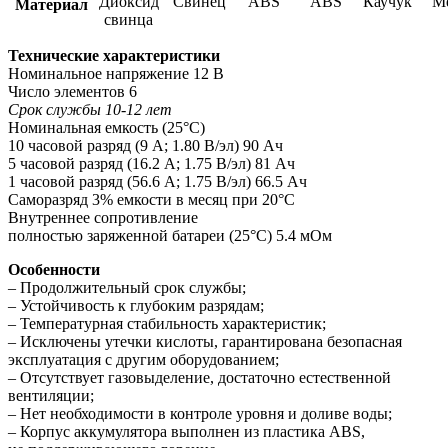
Диоксид
Свинец
ABS
ABS
Каучук
М
Материал
свинца
Технические характеристики
Номинальное напряжение 12 В
Число элементов 6
Срок службы 10-12 лет
Номинальная емкость (25°С)
10 часовой разряд (9 А; 1.80 В/эл) 90 Ач
5 часовой разряд (16.2 А; 1.75 В/эл) 81 Ач
1 часовой разряд (56.6 А; 1.75 В/эл) 66.5 Ач
Саморазряд 3% емкости в месяц при 20°С
Внутреннее сопротивление
полностью заряженной батареи (25°С) 5.4 мОм
Особенности
– Продолжительный срок службы;
– Устойчивость к глубоким разрядам;
– Температурная стабильность характеристик;
– Исключены утечки кислоты, гарантирована безопасная
эксплуатация с другим оборудованием;
– Отсутствует газовыделение, достаточно естественной
вентиляции;
– Нет необходимости в контроле уровня и доливе воды;
– Корпус аккумулятора выполнен из пластика ABS,