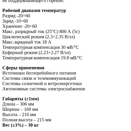
не поддерживающего горение.
Рабочий диапазон температур
Разряд -20÷60
Заряд -10÷60
Хранение -20÷60
Макс. разрядный ток (25°С) 800 А (5с)
Циклический режим (2.3÷2.35 В/эл)
Макс.зарядный ток 18 А
Температурная компенсация 30 мВ/°С
Буферный режим (2.23÷2.27 В/эл)
Температурная компенсация 19.8 мВ/°С
Cферы применения
Источники бесперебойного питания
Системы связи и телекоммуникаций
Системы солнечной и ветроэнергетики
Автономные системы электроснабжения
Габариты (±1мм)
Длина – 306 мм
Ширина – 169 мм
Высота – 210 мм
Полная высота – 215 мм
Вес (±3%) – 30 кг