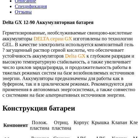
Описание
Спецификация
Отзывы
Delta GX 12-90 Аккумуляторная батарея
Герметизированные, необслуживаемые свинцово-кислотные
DELTA серии GX
аккумуляторы
изготовлены по технологии
GEL. В качестве электролита используется композитный гель
? загущенный раствор серной кислоты, что обеспечивает
Delta GX
устойчивость аккумуляторов
к глубоким разрядам и
высокую температурную стабильность, а также увеличивает
число циклов заряда/разряда, и продолжительность работы в
тяжелых режимах систем на базе возобновляемых источников
энергии. Аккумуляторы предназначены для работы как в
буферном, так и в циклическом режимах. Рекомендуются для
применения в автономных энергосистемах, а также совместно
с системами на базе альтернативных источников энергии.
Конструкция батареи
Полож.
Отриц.
Корпус
Крышка
Клапан
Кл
Компонент
пластина
пластина