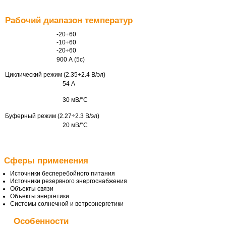
Рабочий диапазон температур
-20÷60
-10÷60
-20÷60
900 А (5с)
Циклический режим (2.35÷2.4 В/эл)
54 А
30 мВ/°С
Буферный режим (2.27÷2.3 В/эл)
20 мВ/°С
Cферы применения
Источники бесперебойного питания
Источники резервного энергоснабжения
Объекты связи
Объекты энергетики
Системы солнечной и ветроэнергетики
Особенности