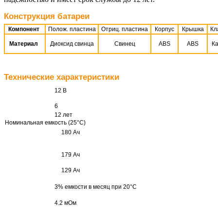
Конструкция батареи
Компонент
Полож. пластина
Отриц. пластина
Корпус
Крышка
Кл
Материал
Диоксид свинца
Свинец
ABS
ABS
Ка
Технические характеристики
12 В
6
12 лет
Номинальная емкость
(25°С)
180 Ач
179 Ач
129 Ач
3% емкости в месяц при 20°С
4.2 мОм