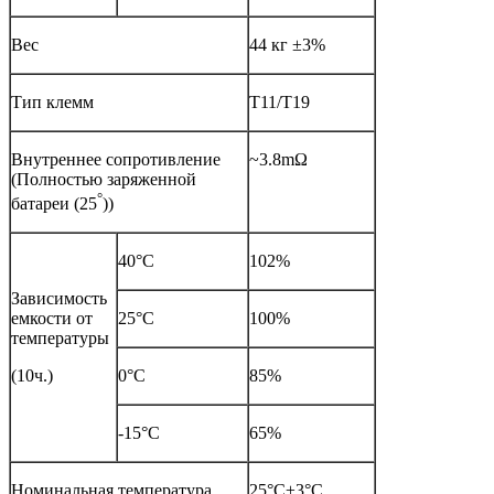
Вес
44 кг ±3%
Тип клемм
T11/T19
Внутреннее сопротивление
~3.8mΩ
(Полностью заряженной
°
батареи (25
))
40°C
102%
Зависимость
емкости от
25°C
100%
температуры
(10ч.)
0°C
85%
-15°C
65%
Номинальная температура
25°C±3°C