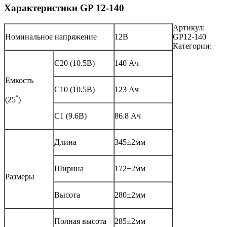
Характеристики GP 12-140
Артикул:
Номинальное напряжение
12В
GP12-140
Категории:
С20 (10.5В)
140 Ач
Емкость
С10 (10.5В)
123 Ач
°
(25
)
С1 (9.6В)
86.8 Ач
Длина
345±2мм
Ширина
172±2мм
Размеры
Высота
280±2мм
Полная высота
285±2мм