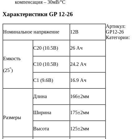
компенсация – 30мВ/°С
Характеристики GP 12-26
Артикул:
Номинальное напряжение
12В
GP12-26
Категории:
С20 (10.5В)
26 Ач
Емкость
С10 (10.5В)
24.2 Ач
°
(25
)
С1 (9.6В)
16.9 Ач
Длина
166±2мм
Ширина
175±2мм
Размеры
Высота
125±2мм