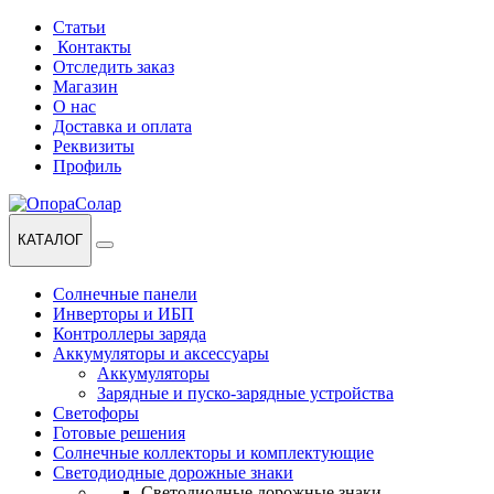
Перейти
Перейти
Статьи
к
к
Контакты
навигации
содержанию
Отследить заказ
Магазин
О нас
Доставка и оплата
Реквизиты
Профиль
КАТАЛОГ
Солнечные панели
Инверторы и ИБП
Контроллеры заряда
Аккумуляторы и аксессуары
Аккумуляторы
Зарядные и пуско-зарядные устройства
Светофоры
Готовые решения
Солнечные коллекторы и комплектующие
Светодиодные дорожные знаки
Светодиодные дорожные знаки