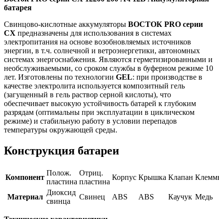
батарея
Свинцово-кислотные аккумуляторы
ВОСТОК PRO серии
СХ
предназначены для использования в системах
электропитания на основе возобновляемых источников
энергии, в т.ч. солнечной и ветроэнергетики, автономных
системах энергоснабжения. Являются герметизированными и
необслуживаемыми, со сроком службы в буферном режиме 10
лет. Изготовлены по технологии
GEL
: при производстве в
качестве электролита используется композитный гель
(загущенный в гель раствор серной кислоты), что
обеспечивает высокую устойчивость батарей к глубоким
разрядам (оптимальны при эксплуатации в циклическом
режиме) и стабильную работу в условии перепадов
температуры окружающей среды.
Конструкция батареи
Полож.
Отриц.
Компонент
Корпус
Крышка
Клапан
Клемм
пластина
пластина
Диоксид
Материал
Свинец
ABS
ABS
Каучук
Медь
свинца