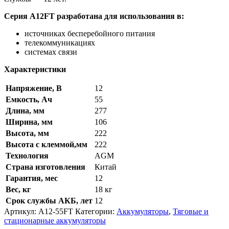
Серия A12FT разработана для использования в:
источниках бесперебойного питания
телекоммуникациях
системах связи
Характеристики
Напряжение, В
12
Емкость, Ач
55
Длина, мм
277
Ширина, мм
106
Высота, мм
222
Высота с клеммой,мм
222
Технология
AGM
Страна изготовления
Китай
Гарантия, мес
12
Вес, кг
18 кг
Срок службы АКБ, лет
12
Артикул:
A12-55FT
Категории:
Аккумуляторы
,
Тяговые и
стационарные аккумуляторы