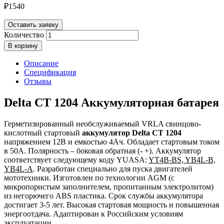
₽
1540
Оставить заявку
Количество
В корзину
Описание
Спецификация
Отзывы
Delta CT 1204 Аккумуляторная батарея
Герметизированный необслуживаемый VRLA cвинцово-
кислотный стартовый
аккумулятор Delta CT 1204
напряжением 12В и емкостью 4Ач. Обладает стартовым током
в 50А. Полярность – боковая обратная (- +). Аккумулятор
соответствует следующему коду YUASA:
YT4B-BS, YB4L-B,
YB4L-A
. Разработан специально для пуска двигателей
мототехники. Изготовлен по технологии AGM (с
микропористым заполнителем, пропитанным электролитом)
из негорючего ABS пластика. Срок службы аккумулятора
достигает 3-5 лет. Высокая стартовая мощность и повышенная
энергоотдача. Адаптирован к Российским условиям
эксплуатации.