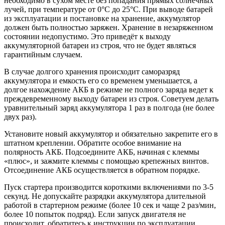
необходимо в сухом месте без попадания прямых солнечных
лучей, при температуре от 0°С до 25°С. При выводе батарей
из эксплуатации и постановке на хранение, аккумулятор
должен быть полностью заряжен. Хранение в незаряженном
состоянии недопустимо. Это приведёт к выходу
аккумуляторной батареи из строя, что не будет являться
гарантийным случаем.
В случае долгого хранения происходит саморазряд
аккумулятора и емкость его со временем уменьшается, а
долгое нахождение АКБ в режиме не полного заряда ведет к
преждевременному выходу батареи из строя. Советуем делать
уравнительный заряд аккумулятора 1 раз в полгода (не более
двух раз).
Установите новый аккумулятор и обязательно закрепите его в
штатном креплении. Обратите особое внимание на
полярность АКБ. Подсоедините АКБ, начиная с клеммы
«плюс», и зажмите клеммы с помощью крепежных винтов.
Отсоединение АКБ осуществляется в обратном порядке.
Пуск стартера производится короткими включениями по 3-5
секунд. Не допускайте разрядки аккумулятора длительной
работой в стартерном режиме (более 10 сек и чаще 2 раз/мин,
более 10 попыток подряд). Если запуск двигателя не
происходит, обратитесь к инструкции по эксплуатации