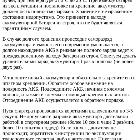
лучей, при температуре от 0°С до 25°С. При выводе батарей
из эксплуатации и постановке на хранение, аккумулятор
должен быть полностью заряжен. Хранение в незаряженном
состоянии недопустимо. Это приведёт к выходу
аккумуляторной батареи из строя, что не будет являться
гарантийным случаем.
В случае долгого хранения происходит саморазряд
аккумулятора и емкость его со временем уменьшается, а
долгое нахождение АКБ в режиме не полного заряда ведет к
преждевременному выходу батареи из строя. Советуем делать
уравнительный заряд аккумулятора 1 раз в полгода (не более
двух раз).
Установите новый аккумулятор и обязательно закрепите его в
штатном креплении. Обратите особое внимание на
полярность АКБ. Подсоедините АКБ, начиная с клеммы
«плюс», и зажмите клеммы с помощью крепежных винтов.
Отсоединение АКБ осуществляется в обратном порядке.
Пуск стартера производится короткими включениями по 3-5
секунд. Не допускайте разрядки аккумулятора длительной
работой в стартерном режиме (более 10 сек и чаще 2 раз/мин,
более 10 попыток подряд). Если запуск двигателя не
происходит, обратитесь к инструкции по эксплуатации
транспортного средства, либо в автосервис. Никогда не