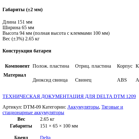
Габариты (±2 мм)
Длина 151 мм
Ширина 65 мм
Высота 94 мм (полная высота с клеммами 100 мм)
Вес (±3%) 2.65 кг
Конструкция батареи
Компонент
Полож. пластина
Отриц. пластина
Корпус
К
Материал
Диоксид свинца
Свинец
ABS
A
ТЕХНИЧЕСКАЯ ДОКУМЕНТАЦИЯ ДЛЯ DELTA DTM 1209
Артикул:
DTM-09
Категории:
Аккумуляторы
,
Тяговые и
стационарные аккумуляторы
Вес
2.65 кг
Габариты
151 × 65 × 100 мм
Бренд
Delta