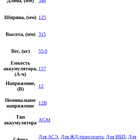
Длина, (мм)
546
Ширина, (мм)
125
Высота, (мм)
315
Вес, (кг)
55.0
Емкость
аккумулятора,
157
(А·ч)
Напряжение,
12
(В)
Номинальное
12В
напряжение
Тип
AGM
аккумулятора
Для АСЭ
,
Для ЖД-транспорта
,
Для ИБП
,
Для
Сфера