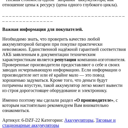
отношение цены к ресурсу (цена одного глубокого цикла).
_ _ _ _ _ _ _ _ _ _ _ _ _ _ _ _ _ _ _ _ _ _ _ _ _ _ _ _ _ _ _ _ _ _ _ _
_ _ _ _ _ _ _ _ _ _ _ _ _ _ _
Важная информация для покупателей.
Необходимо знать, что проверить качество любой
аккумуляторной батареи при покупке практически
невозможно. Единственной надёжной гарантией соответствия
АКБ заявленным в документации техническим
характеристикам является
репутация
компании-изготовителя.
Проверенные производители предоставляют о себе и своих
заводах исчерпывающую информацию. Если информации о
производителе нет или её крайне мало — это повод
хорошенько задуматься. Кроме того, что деньги будут
потрачены впустую, такой аккумулятор легко может вывести
из строя дорогостоящее оборудование и электронику.
Именно поэтому мы сделали раздел
«О производителе»
, с
которым настоятельно рекомендуем Вам внимательно
ознакомиться.
Артикул:
6-DZF-22
Категории:
Аккумуляторы
,
Тяговые и
стационарные аккумуляторы