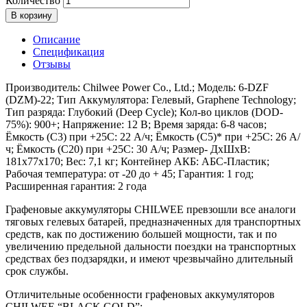
Количество
В корзину
Описание
Спецификация
Отзывы
Производитель: Chilwee Power Co., Ltd.; Модель: 6-DZF
(DZM)-22; Тип Аккумулятора: Гелевый, Graphene Technology;
Тип разряда: Глубокий (Deep Cycle); Кол-во циклов (DOD-
75%): 900+; Напряжение: 12 В; Время заряда: 6-8 часов;
Ёмкость (С3) при +25С: 22 А/ч; Ёмкость (С5)* при +25С: 26 А/
ч; Ёмкость (С20) при +25С: 30 А/ч; Размер- ДхШхВ:
181х77х170; Вес: 7,1 кг; Контейнер АКБ: АБС-Пластик;
Рабочая температура: от -20 до + 45; Гарантия: 1 год;
Расширенная гарантия: 2 года
Графеновые аккумуляторы CHILWEE превзошли все аналоги
тяговых гелевых батарей, предназначенных для транспортных
средств, как по достижению большей мощности, так и по
увеличению предельной дальности поездки на транспортных
средствах без подзарядки, и имеют чрезвычайно длительный
срок службы.
Отличительные особенности графеновых аккумуляторов
CHILWEE “BLACK GOLD”: