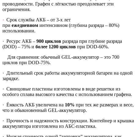
проводимости. Графен с лёгкостью преодолевает эти
ограничения.
·
Срок службы АКБ – от 3-х лет
при
ежедневном
интенсивном (глубина разряда – 80%)
использовании.
·
Ресурс АКБ –
900 циклов
разряда при глубине разряда
(DOD) – 75% и
более 1200 циклов
при DOD-60%.
Для сравнения: обычный GEL-аккумулятор – это 700
циклов при DOD-75%.
·
Длительный срок работы аккумуляторной батареи на одной
зарядке.
·
Свинцовые пластины изготовлены в виде решетки из
особого сплава высокого качества с использованием графена.
·
Ёмкость АКБ увеличена на
10%
при тех же размерах и весе,
что и обыкновенный GEL-аккумулятор.
·
Прочность и надежность конструкции. Контейнер и крышка
аккумулятора изготовлена из АБС-пластика.
·
Низкая стоимость одной “заправки” аккумулятора, как