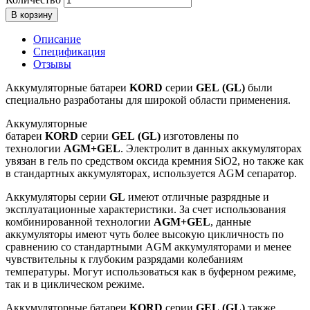
В корзину
Описание
Спецификация
Отзывы
Аккумуляторные батареи
KORD
серии
GEL
(
GL
)
были
специально разработаны для широкой области применения.
Аккумуляторные
батареи
KORD
серии
GEL
(
GL
)
изготовлены по
технологии
AGM
+
GEL
. Электролит в данных аккумуляторах
увязан в гель по средством оксида кремния SiO2, но также как
в стандартных аккумуляторах, используется AGM сепаратор.
Аккумуляторы серии
GL
имеют отличные разрядные и
эксплуатационные характеристики. За счет использования
комбинированной технологии
AGM
+
GEL
, данные
аккумуляторы имеют чуть более высокую цикличность по
сравнению со стандартными AGM аккумуляторами и менее
чувствительны к глубоким разрядами колебаниям
температуры. Могут использоваться как в буферном режиме,
так и в циклическом режиме.
Аккумуляторные батареи
KORD
серии
GEL
(
GL
)
также