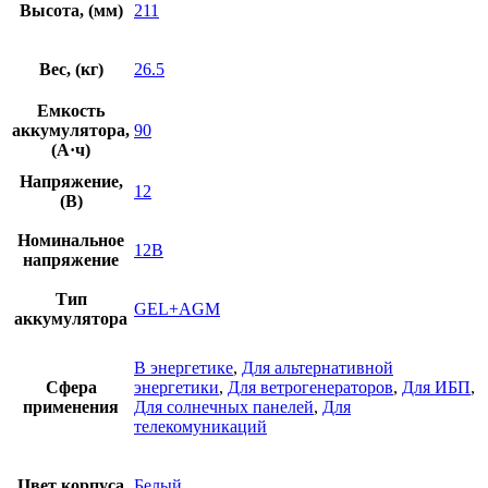
Высота, (мм)
211
Вес, (кг)
26.5
Емкость
аккумулятора,
90
(А·ч)
Напряжение,
12
(В)
Номинальное
12В
напряжение
Тип
GEL+AGM
аккумулятора
В энергетике
,
Для альтернативной
Сфера
энергетики
,
Для ветрогенераторов
,
Для ИБП
,
применения
Для солнечных панелей
,
Для
телекомуникаций
Цвет корпуса
Белый