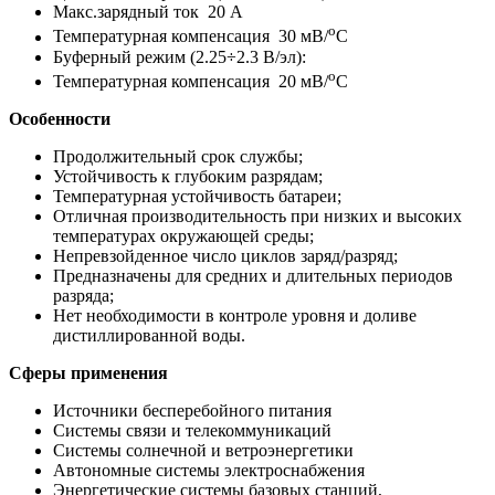
Макс.зарядный ток 20 А
o
Температурная компенсация 30 мВ/
С
Буферный режим (2.25÷2.3 В/эл):
o
Температурная компенсация 20 мВ/
С
Особенности
Продолжительный срок службы;
Устойчивость к глубоким разрядам;
Температурная устойчивость батареи;
Отличная производительность при низких и высоких
температурах окружающей среды;
Непревзойденное число циклов заряд/разряд;
Предназначены для средних и длительных периодов
разряда;
Нет необходимости в контроле уровня и доливе
дистиллированной воды.
Cферы применения
Источники бесперебойного питания
Системы связи и телекоммуникаций
Системы солнечной и ветроэнергетики
Автономные системы электроснабжения
Энергетические системы базовых станций,