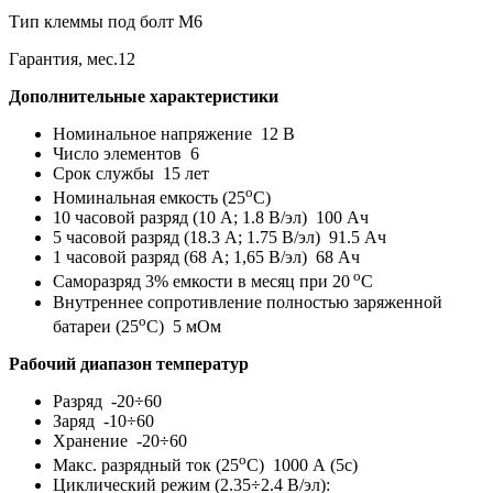
Тип клеммы под болт М6
Гарантия, мес.12
Дополнительные характеристики
Номинальное напряжение 12 В
Число элементов 6
Срок службы 15 лет
o
Номинальная емкость (25
С)
10 часовой разряд (10 А; 1.8 В/эл) 100 Ач
5 часовой разряд (18.3 А; 1.75 В/эл) 91.5 Ач
1 часовой разряд (68 А; 1,65 В/эл) 68 Ач
o
Саморазряд 3% емкости в месяц при 20
С
Внутреннее сопротивление полностью заряженной
o
батареи (25
С) 5 мОм
Рабочий диапазон температур
Разряд -20÷60
Заряд -10÷60
Хранение -20÷60
o
Макс. разрядный ток (25
С) 1000 А (5с)
Циклический режим (2.35÷2.4 В/эл):