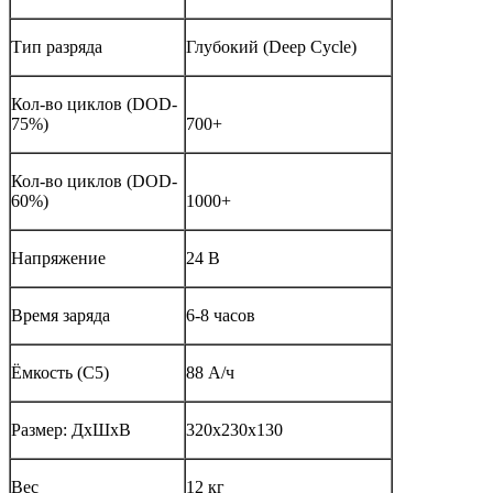
Тип разряда
Глубокий (Deep Cycle)
Кол-во циклов (DOD-
75%)
700+
Кол-во циклов (DOD-
60%)
1000+
Напряжение
24 В
Время заряда
6-8 часов
Ёмкость (С5)
88 А/ч
Размер: ДхШхВ
320х230х130
Вес
12 кг