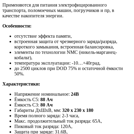
Применяются для питания электрофицированного
транспорта, поломоечных машин, погрузчиков и пр, в
качестве накопителя энергии.
Особенности:
отсутствие эффекта памяти,
встроенная защита от чрезмерного заряда/разряда,
короткого замыкания, встроенная балансировка,
элементы по технологии NMC (никель-марганец-
кобальт),
температура эксплуатации: -10…+40град,
до 2500 циклов при DOD 75% и остаточной ёмкости
50%.
Характеристики:
Напряжение номинальное:
24В
Ёмкость С5:
88 Ач
Ёмкость С3:
80 Ач
Габариты ДхШхВ, мм:
320 х 230 x 180
Время полного заряда: 2-3 часа,
Макс. продолжительный ток разряда: 65А,
Пиковый ток разряда: 120А,
Защита при заряде: 31.6В,