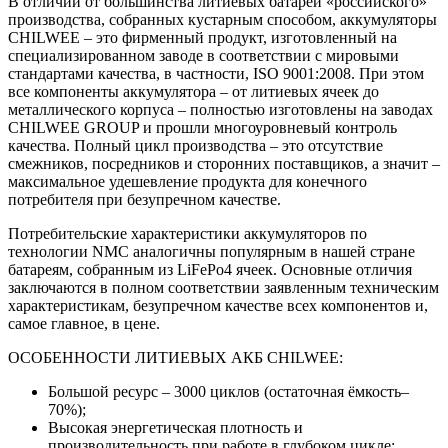
В отличии от большинства литиевых батарей «российского»
производства, собранных кустарным способом, аккумуляторы
CHILWEE – это фирменный продукт, изготовленный на
специализированном заводе в соответствии с мировыми
стандартами качества, в частности, ISO 9001:2008. При этом
все компоненты аккумулятора – от литиевых ячеек до
металлического корпуса – полностью изготовлены на заводах
CHILWEE GROUP и прошли многоуровневый контроль
качества. Полный цикл производства – это отсутствие
смежников, посредников и сторонних поставщиков, а значит –
максимальное удешевление продукта для конечного
потребителя при безупречном качестве.
Потребительские характеристики аккумуляторов по
технологии NMC аналогичны популярным в нашей стране
батареям, собранным из LiFePo4 ячеек. Основные отличия
заключаются в полном соответствии заявленным техническим
характеристикам, безупречном качестве всех компонентов и,
самое главное, в цене.
ОСОБЕННОСТИ ЛИТИЕВЫХ АКБ CHILWEE:
Большой ресурс – 3000 циклов (остаточная ёмкость–
70%);
Высокая энергетическая плотность и
производительность при работе в глубоком цикле;