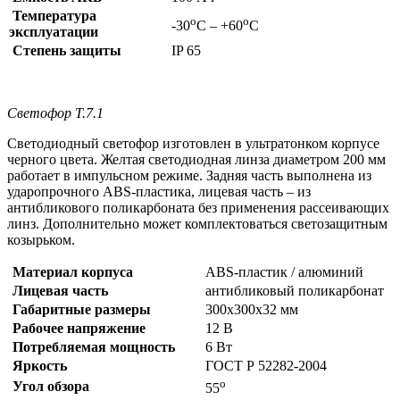
Температура
о
о
-30
С – +60
С
эксплуатации
Степень защиты
IP 65
Светофор Т.7.1
Светодиодный светофор изготовлен в ультратонком корпусе
черного цвета. Желтая светодиодная линза диаметром 200 мм
работает в импульсном режиме. Задняя часть выполнена из
ударопрочного ABS-пластика, лицевая часть – из
антибликового поликарбоната без применения рассеивающих
линз. Дополнительно может комплектоваться светозащитным
козырьком.
Материал корпуса
ABS-пластик / алюминий
Лицевая часть
антибликовый поликарбонат
Габаритные размеры
300х300х32 мм
Рабочее напряжение
12 В
Потребляемая мощность
6 Вт
Яркость
ГОСТ Р 52282-2004
о
Угол обзора
55