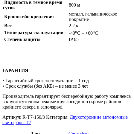
Видимость в темное время
800 м
суток
металл, гальваническое
Кронштейн крепления
покрытие
Вес
2.2 кг
о
о
Температура эксплуатации
-40
С – +60
С
Степень защиты
IP 65
ГАРАНТИЯ
• Гарантийный срок эксплуатации – 1 год
• Срок службы (без АКБ) – не менее 3 лет
Производитель гарантирует бесперебойную работу комплекса
в круглосуточном режиме круглогодично (кроме районов
крайнего севера и заполярья).
Артикул:
R-Т7-150/3
Категория:
Двухсторонние автономные
светофоры Т7
Тип
Светофор