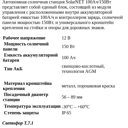
Автономная солнечная станция SolarNET 100Ач/150Вт
представляет собой единый блок, состоящий из модуля
управления с расположенными внутри аккумуляторной
батареей емкостью 100А/ч и контроллером заряда, солнечной
панели мощностью 150Вт, и универсального кронштейн
крепления на стойки и опоры для дорожных знаков.
Рабочее напряжение
12 В
Мощность солнечной
150 Вт
панели
Емкость аккумуляторной
100 Ач
батареи
свинцово-кислотный,
Тип АкБ
технология AGM
Материал кронштейна
металл, порошковая краска
крепления
Посадочный диаметр
56 – 89 мм
станции
о
о
Температура эксплуатации
-30
С – +60
С
Степень защиты
IP 65
Светофор Т.7.1