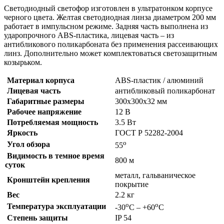
Светодиодный светофор изготовлен в ультратонком корпусе
черного цвета. Желтая светодиодная линза диаметром 200 мм
работает в импульсном режиме. Задняя часть выполнена из
ударопрочного ABS-пластика, лицевая часть – из
антибликового поликарбоната без применения рассеивающих
линз. Дополнительно может комплектоваться светозащитным
козырьком.
Материал корпуса
ABS-пластик / алюминий
Лицевая часть
антибликовый поликарбонат
Габаритные размеры
300х300х32 мм
Рабочее напряжение
12 В
Потребляемая мощность
3.5 Вт
Яркость
ГОСТ Р 52282-2004
о
Угол обзора
55
Видимость в темное время
800 м
суток
металл, гальваническое
Кронштейн крепления
покрытие
Вес
2.2 кг
о
о
Температура эксплуатации
-30
С – +60
С
Степень защиты
IP 54