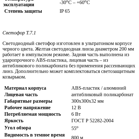
о
о
-30
С – +60
С
эксплуатации
Степень защиты
IP 65
Светофор Т.7.1
Светодиодный светофор изготовлен в ультратонком корпусе
черного цвета. Желтая светодиодная линза диаметром 200 мм
работает в импульсном режиме. Задняя часть выполнена из
ударопрочного ABS-пластика, лицевая часть – из
антибликового поликарбоната без применения рассеивающих
линз. Дополнительно может комплектоваться светозащитным
козырьком.
Материал корпуса
ABS-пластик / алюминий
Лицевая часть
антибликовый поликарбонат
Габаритные размеры
300х300х32 мм
Рабочее напряжение
12 В
Потребляемая мощность
6 Вт
Яркость
ГОСТ Р 52282-2004
о
Угол обзора
55
Видимость в темное время
800 м