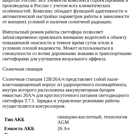
широтах России. Все элементы комплекса спроектированы и
произведены в России с учетом всех климатических
особенностей. Комплекс обладает функцией адаптивности и
автоматической настройки параметров работы в зависимости
от внешних условий и наличия солнечной радиации.
Импульсный режим работы светофора позволяет
заблаговременно привлекать внимание водителей к объекту
повышенной опасности в темное время суток и/или в
условиях плохой видимости. Может использоваться в
совокупности со всеми дорожными знаками и транспортными
светофорами для улучшения визуального эффекта.
Солнечная станция
Солнечная станция 12В/26А/ч представляет собой пыле-
влагозащищенный корпус из ударопрочного поликарбоната,
внутри которого расположена аккумуляторная батарея
емкостью 26А/ч для круглосуточного питания светодиодного
светофора Т.7.1. Зарядка и управление режимами работы
осуществляется контроллером.
свинцово-кислотный, технология
Тип АКБ
AGM
Емкость АКБ
26 Ач