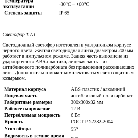
Температура
о
о
-30
С – +60
С
эксплуатации
Степень защиты
IP 65
Светофор Т.7.1
Светодиодный светофор изготовлен в ультратонком корпусе
черного цвета. Желтая светодиодная линза диаметром 200 мм
работает в импульсном режиме. Задняя часть выполнена из
ударопрочного ABS-пластика, лицевая часть – из
антибликового поликарбоната без применения рассеивающих
линз. Дополнительно может комплектоваться светозащитным
козырьком.
Материал корпуса
ABS-пластик / алюминий
Лицевая часть
антибликовый поликарбонат
Габаритные размеры
300х300х32 мм
Рабочее напряжение
12 В
Потребляемая мощность
6 Вт
Яркость
ГОСТ Р 52282-2004
о
Угол обзора
55
Видимость в темное время