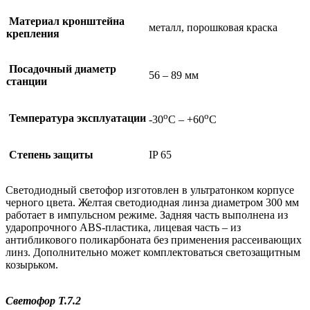
Материал кронштейна
металл, порошковая краска
крепления
Посадочный диаметр
56 – 89 мм
станции
о
о
Температура эксплуатации
-30
С – +60
С
Степень защиты
IP 65
Светодиодный светофор изготовлен в ультратонком корпусе
черного цвета. Желтая светодиодная линза диаметром 300 мм
работает в импульсном режиме. Задняя часть выполнена из
ударопрочного ABS-пластика, лицевая часть – из
антибликового поликарбоната без применения рассеивающих
линз. Дополнительно может комплектоваться светозащитным
козырьком.
Светофор Т.7.2