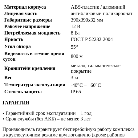
Материал корпуса
ABS-пластик / алюминий
Лицевая часть
антибликовый поликарбонат
Габаритные размеры
390х390х32 мм
Рабочее напряжение
12 В
Потребляемая мощность
8 Вт
Яркость
ГОСТ Р 52282-2004
о
Угол обзора
55
Видимость в темное время
800 м
суток
металл, гальваническое
Кронштейн крепления
покрытие
Вес
3 кг
о
о
Температура эксплуатации
-40
С – +60
С
Степень защиты
IP 65
ГАРАНТИЯ
• Гарантийный срок эксплуатации – 1 год
• Срок службы (без АКБ) – не менее 3 лет
Производитель гарантирует бесперебойную работу комплекса
в круглосуточном режиме круглогодично (кроме районов