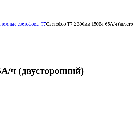
ономные светофоры Т7
Светофор Т7.2 300мм 150Вт 65А/ч (двуст
5А/ч (двусторонний)