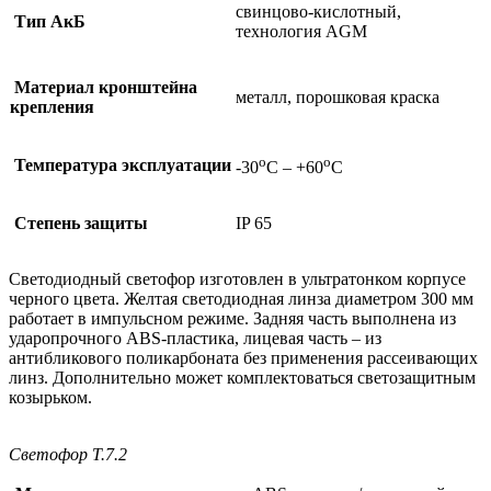
свинцово-кислотный,
Тип АкБ
технология AGM
Материал кронштейна
металл, порошковая краска
крепления
о
о
Температура эксплуатации
-30
С – +60
С
Степень защиты
IP 65
Светодиодный светофор изготовлен в ультратонком корпусе
черного цвета. Желтая светодиодная линза диаметром 300 мм
работает в импульсном режиме. Задняя часть выполнена из
ударопрочного ABS-пластика, лицевая часть – из
антибликового поликарбоната без применения рассеивающих
линз. Дополнительно может комплектоваться светозащитным
козырьком.
Светофор Т.7.2