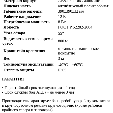
Материал корпуса
ABS-пластик / алюминий
Лицевая часть
антибликовый поликарбонат
Габаритные размеры
390х390х32 мм
Рабочее напряжение
12 В
Потребляемая мощность
8 Вт
Яркость
ГОСТ Р 52282-2004
о
Угол обзора
55
Видимость в темное время
800 м
суток
металл, гальваническое
Кронштейн крепления
покрытие
Вес
3 кг
о
о
Температура эксплуатации
-40
С – +60
С
Степень защиты
IP 65
ГАРАНТИЯ
• Гарантийный срок эксплуатации – 1 год
• Срок службы (без АКБ) – не менее 3 лет
Производитель гарантирует бесперебойную работу комплекса
в круглосуточном режиме круглогодично (кроме районов
крайнего севера и заполярья).