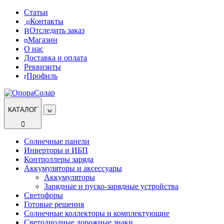
Перейти
Перейти
Статьи
к
к
Контакты
навигации
содержанию
Отследить заказ
Магазин
О нас
Доставка и оплата
Реквизиты
Профиль
КАТАЛОГ
Солнечные панели
Инверторы и ИБП
Контроллеры заряда
Аккумуляторы и аксессуары
Аккумуляторы
Зарядные и пуско-зарядные устройства
Светофоры
Готовые решения
Солнечные коллекторы и комплектующие
Светодиодные дорожные знаки