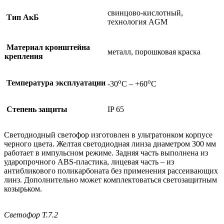
свинцово-кислотный,
Тип АкБ
технология AGM
Материал кронштейна
металл, порошковая краска
крепления
о
о
Температура эксплуатации
-30
С – +60
С
Степень защиты
IP 65
Светодиодный светофор изготовлен в ультратонком корпусе
черного цвета. Желтая светодиодная линза диаметром 300 мм
работает в импульсном режиме. Задняя часть выполнена из
ударопрочного ABS-пластика, лицевая часть – из
антибликового поликарбоната без применения рассеивающих
линз. Дополнительно может комплектоваться светозащитным
козырьком.
Светофор Т.7.2