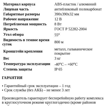
Материал корпуса
ABS-пластик / алюминий
Лицевая часть
антибликовый поликарбонат
Габаритные размеры
390х390х32 мм
Рабочее напряжение
12 В
Потребляемая мощность
8 Вт
Яркость
ГОСТ Р 52282-2004
о
Угол обзора
55
Видимость в темное время
800 м
суток
металл, гальваническое
Кронштейн крепления
покрытие
Вес
3 кг
о
о
Температура эксплуатации
-40
С – +60
С
Степень защиты
IP 65
ГАРАНТИЯ
• Гарантийный срок эксплуатации – 1 год
• Срок службы (без АКБ) – не менее 3 лет
Производитель гарантирует бесперебойную работу комплекса
в круглосуточном режиме круглогодично (кроме районов