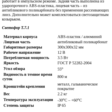
работает в импульсном режиме. Задняя часть выполнена из
ударопрочного ABS-пластика, лицевая часть – из
антибликового поликарбоната без применения рассеивающих
линз. Дополнительно может комплектоваться светозащитным
козырьком.
Светофор Т.7.1
Материал корпуса
ABS-пластик / алюминий
Лицевая часть
антибликовый поликарбонат
Габаритные размеры
300х300х32 мм
Рабочее напряжение
12 В
Потребляемая мощность
3.5 Вт
Яркость
ГОСТ Р 52282-2004
о
Угол обзора
55
Видимость в темное время
800 м
суток
металл, гальваническое
Кронштейн крепления
покрытие
Вес
2.2 кг
о
о
Температура эксплуатации
-30
С – +60
С
Степень защиты
IP 65