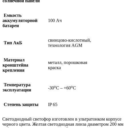
солнечной панели
Емкость
аккумуляторной
100 Ач
батареи
свинцово-кислотный,
Тип АкБ
технология AGM
Материал
металл, порошковая
кронштейна
краска
крепления
Температура
о
о
-30
С – +60
С
эксплуатации
Степень защиты
IP 65
Светодиодный светофор изготовлен в ультратонком корпусе
черного цвета. Желтая светодиодная линза диаметром 200 мм