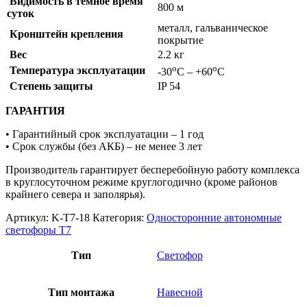
Видимость в темное время
800 м
суток
металл, гальваническое
Кронштейн крепления
покрытие
Вес
2.2 кг
о
о
Температура эксплуатации
-30
С – +60
С
Степень защиты
IP 54
ГАРАНТИЯ
• Гарантийный срок эксплуатации – 1 год
• Срок службы (без АКБ) – не менее 3 лет
Производитель гарантирует бесперебойную работу комплекса
в круглосуточном режиме круглогодично (кроме районов
крайнего севера и заполярья).
Артикул:
K-T7-18
Категория:
Односторонние автономные
светофоры Т7
Тип
Светофор
Тип монтажа
Навесной