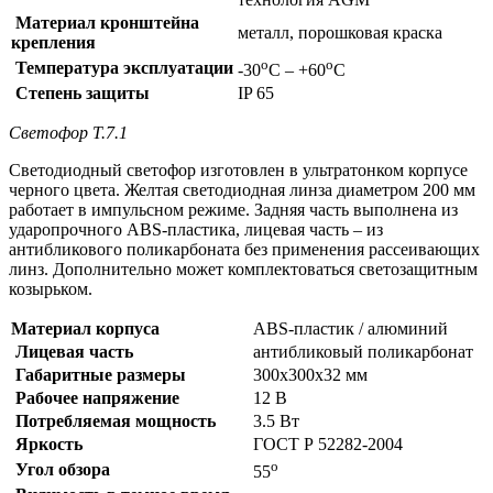
Материал кронштейна
металл, порошковая краска
крепления
о
о
Температура эксплуатации
-30
С – +60
С
Степень защиты
IP 65
Светофор Т.7.1
Светодиодный светофор изготовлен в ультратонком корпусе
черного цвета. Желтая светодиодная линза диаметром 200 мм
работает в импульсном режиме. Задняя часть выполнена из
ударопрочного ABS-пластика, лицевая часть – из
антибликового поликарбоната без применения рассеивающих
линз. Дополнительно может комплектоваться светозащитным
козырьком.
Материал корпуса
ABS-пластик / алюминий
Лицевая часть
антибликовый поликарбонат
Габаритные размеры
300х300х32 мм
Рабочее напряжение
12 В
Потребляемая мощность
3.5 Вт
Яркость
ГОСТ Р 52282-2004
о
Угол обзора
55