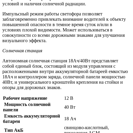
условий и наличия солнечной радиации.
Импульсный режим работы светофора позволяет
заблаговременно привлекать внимание водителей к объекту
повышенной опасности в темное время суток и/или в
условиях плохой видимости. Может использоваться в
совокупности со всеми дорожными знаками для улучшения
визуального эффекта.
Солнечная станция
Автономная солнечная станция 18Ач/40Вт представляет
собой единый блок, состоящий из модуля управления с
расположенными внутри аккумуляторной батареей емкостью
18Ач и контроллером заряда, солнечной панели мощностью
40Вт, и универсального кронштейн крепления на стойки и
опоры для дорожных знаков.
Рабочее напряжение
12 В
Мощность солнечной
40 Вт
панели
Емкость аккумуляторной
18 Ач
батареи
свинцово-кислотный,
Тип АкБ
технология AGM