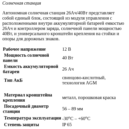
Солнечная станция
Автономная солнечная станция 26Ач/40Вт представляет
собой единый блок, состоящий из модуля управления с
расположенными внутри аккумуляторной батареей емкостью
26Ач и контроллером заряда, солнечной панели мощностью
40Вт, и универсального кронштейн крепления на стойки и
опоры для дорожных знаков.
Рабочее напряжение
12 В
Мощность солнечной
40 Вт
панели
Емкость аккумуляторной
26 Ач
батареи
свинцово-кислотный,
Тип АкБ
технология AGM
Материал кронштейна
металл, порошковая краска
крепления
Посадочный диаметр
56 – 89 мм
станции
о
о
Температура эксплуатации
-30
С – +60
С
Степень защиты
IP 65