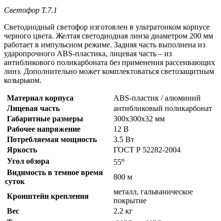
Светофор Т.7.1
Светодиодный светофор изготовлен в ультратонком корпусе
черного цвета. Желтая светодиодная линза диаметром 200 мм
работает в импульсном режиме. Задняя часть выполнена из
ударопрочного ABS-пластика, лицевая часть – из
антибликового поликарбоната без применения рассеивающих
линз. Дополнительно может комплектоваться светозащитным
козырьком.
Материал корпуса
ABS-пластик / алюминий
Лицевая часть
антибликовый поликарбонат
Габаритные размеры
300х300х32 мм
Рабочее напряжение
12 В
Потребляемая мощность
3.5 Вт
Яркость
ГОСТ Р 52282-2004
о
Угол обзора
55
Видимость в темное время
800 м
суток
металл, гальваническое
Кронштейн крепления
покрытие
Вес
2.2 кг
о
о