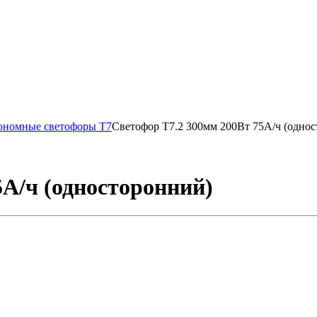
ономные светофоры Т7
Светофор Т7.2 300мм 200Вт 75А/ч (одно
5А/ч (односторонний)