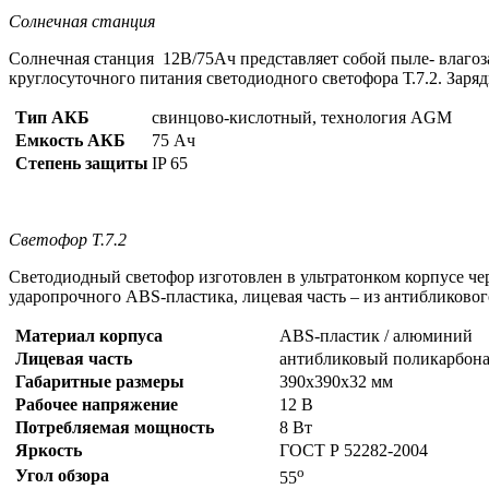
Солнечная станция
Солнечная станция 12В/75Ач представляет собой пыле- влагоз
круглосуточного питания светодиодного светофора Т.7.2. Заря
Тип АКБ
свинцово-кислотный, технология AGM
Емкость АКБ
75 Ач
Степень защиты
IP 65
Светофор Т.7.2
Светодиодный светофор изготовлен в ультратонком корпусе чер
ударопрочного ABS-пластика, лицевая часть – из антибликово
Материал корпуса
ABS-пластик / алюминий
Лицевая часть
антибликовый поликарбона
Габаритные размеры
390х390х32 мм
Рабочее напряжение
12 В
Потребляемая мощность
8 Вт
Яркость
ГОСТ Р 52282-2004
о
Угол обзора
55