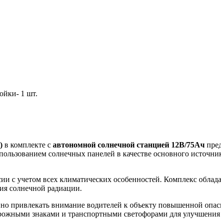
ойки- 1 шт.
)
в комплекте с
автономной солнечной станцией 12В/75Ач
пред
ользованием солнечных панелей в качестве основного источник
ии с учетом всех климатических особенностей. Комплекс облад
ия солнечной радиации.
о привлекать внимание водителей к объекту повышенной опасно
орожными знаками и транспортными светофорами для улучшения 