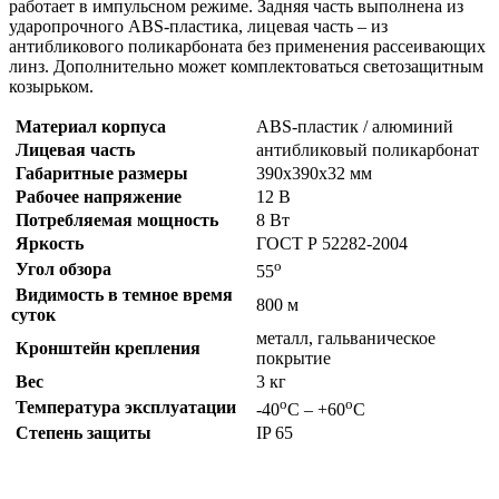
работает в импульсном режиме. Задняя часть выполнена из
ударопрочного ABS-пластика, лицевая часть – из
антибликового поликарбоната без применения рассеивающих
линз. Дополнительно может комплектоваться светозащитным
козырьком.
Материал корпуса
ABS-пластик / алюминий
Лицевая часть
антибликовый поликарбонат
Габаритные размеры
390х390х32 мм
Рабочее напряжение
12 В
Потребляемая мощность
8 Вт
Яркость
ГОСТ Р 52282-2004
о
Угол обзора
55
Видимость в темное время
800 м
суток
металл, гальваническое
Кронштейн крепления
покрытие
Вес
3 кг
о
о
Температура эксплуатации
-40
С – +60
С
Степень защиты
IP 65