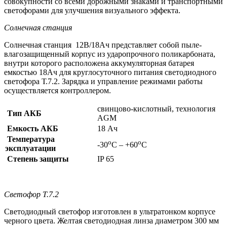
совокупности со всеми дорожными знаками и транспортными
светофорами для улучшения визуального эффекта.
Солнечная станция
Солнечная станция 12В/18Ач представляет собой пыле-
влагозащищенный корпус из ударопрочного поликарбоната,
внутри которого расположена аккумуляторная батарея
емкостью 18Ач для круглосуточного питания светодиодного
светофора Т.7.2. Зарядка и управление режимами работы
осуществляется контроллером.
свинцово-кислотный, технология
Тип АКБ
AGM
Емкость АКБ
18 Ач
Температура
о
о
-30
С – +60
С
эксплуатации
Степень защиты
IP 65
Светофор Т.7.2
Светодиодный светофор изготовлен в ультратонком корпусе
черного цвета. Желтая светодиодная линза диаметром 300 мм