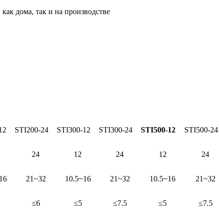
как дома, так и на производстве
12
STI200-24
STI300-12
STI300-24
STI500-12
STI500-24
24
12
24
12
24
16
21~32
10.5~16
21~32
10.5~16
21~32
≤6
≤5
≤7.5
≤5
≤7.5