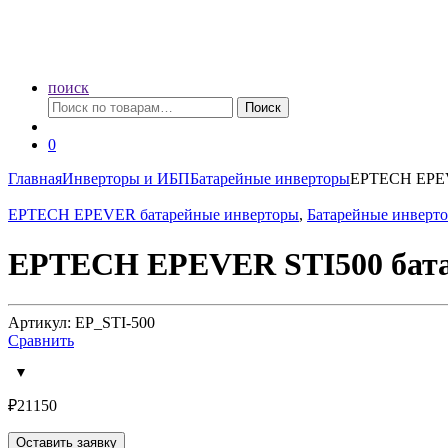
поиск
Искать:
Поиск
0
Главная
Инверторы и ИБП
Батарейные инверторы
EPTECH EPEV
EPTECH EPEVER батарейные инверторы
,
Батарейные инверт
EPTECH EPEVER STI500 бата
Артикул: EP_STI-500
Сравнить
₽
21150
Оставить заявку