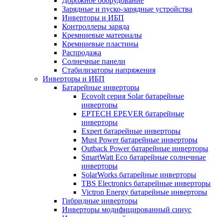
Дорожное оборудование
Зарядные и пуско-зарядные устройства
Инверторы и ИБП
Контроллеры заряда
Кремниевые материалы
Кремниевые пластины
Распродажа
Солнечные панели
Стабилизаторы напряжения
Инверторы и ИБП
Батарейные инверторы
Ecovolt серия Solar батарейные
инверторы
EPTECH EPEVER батарейные
инверторы
Expert батарейные инверторы
Must Power батарейные инверторы
Outback Power батарейные инверторы
SmartWatt Eco батарейные солнечные
инверторы
SolarWorks батарейные инверторы
TBS Electronics батарейные инверторы
Victron Energy батарейные инверторы
Гибридные инверторы
Инверторы модифицированный синус