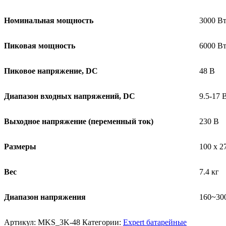
Номинальная мощность
3000 В
Пиковая мощность
6000 В
Пиковое напряжение, DC
48 В
Диапазон входных напряжений, DC
9.5-17 
Выходное напряжение (переменный ток)
230 В
Размеры
100 x 2
Вес
7.4 кг
Диапазон напряжения
160~30
Артикул:
MKS_3K-48
Категории:
Expert батарейные