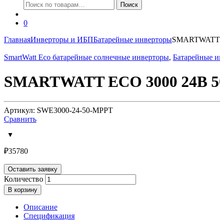
Искать:
Поиск
0
Главная
Инверторы и ИБП
Батарейные инверторы
SMARTWATT E
SmartWatt Eco батарейные солнечные инверторы
,
Батарейные и
SMARTWATT ECO 3000 24В 5
Артикул: SWE3000-24-50-MPPT
Сравнить
₽
35780
Оставить заявку
Количество
В корзину
Описание
Спецификация