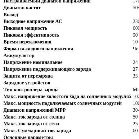
Настраиваемый диапазон напряжений
17
Диапазон частот
50
Выход
Выходное напряжение АС
23
Пиковая мощность
60
Пиковая эффективность
90
Время переключения
10
Форма выходного напряжения
Чи
Аккумулятор
Напряжение номинальное
24
Напряжение поддерживающего заряда
27
Защита от перезаряда
33
Зарядное устройство
Тип контроллера заряда
М
Макс. напряжение холостого хода на солнечных модулях
10
Макс. мощность подключаемых солнечных модулей
10
Диапазон напряжений МРР
30
Макс. ток заряда от солнца
50
Макс. ток заряда от сети
25
Макс. Суммарный ток заряда
60
Основные параметры