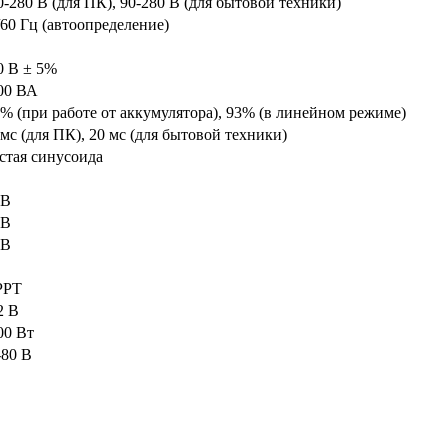
0-280 В (для ПК), 90-280 В (для бытовой техники)
/60 Гц (автоопределение)
0 В ± 5%
00 ВА
 % (при работе от аккумулятора), 93% (в линейном режиме)
 мс (для ПК), 20 мс (для бытовой техники)
стая синусоида
 В
 В
 В
РРТ
2 В
00 Вт
-80 В