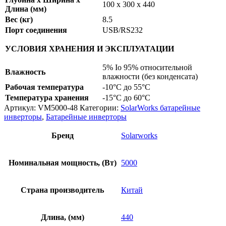
100 х 300 х 440
Длина (мм)
Вес (кг)
8.5
Порт соединения
USB/RS232
УСЛОВИЯ ХРАНЕНИЯ И ЭКСПЛУАТАЦИИ
5% Іо 95% относительной
Влажность
влажности (без конденсата)
Рабочая температура
-10°С до 55°С
Температура хранения
-15°С до 60°С
Артикул:
VM5000-48
Категории:
SolarWorks батарейные
инверторы
,
Батарейные инверторы
Бренд
Solarworks
Номинальная мощность, (Вт)
5000
Страна производитель
Китай
Длина, (мм)
440